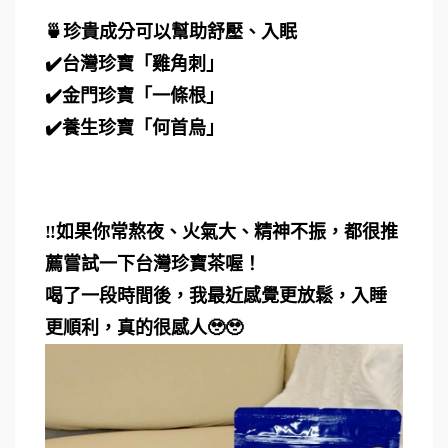
🍵珍貴成分可以幫助舒壓、入眠
✔️台灣珍寶「雞角刺」
✔️金門珍寶「一條根」
✔️養生珍寶「何首烏」
‼️如果你常熬夜、火氣大、精神不振，都很推
薦嘗試一下台灣珍寶茶喔！
喝了一段時間後，我最近感覺更放鬆，入睡
更順利，真的很感人🥹🥹