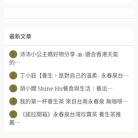
最新文章
1
沛沛小公主媽好物分享-🎀-適合香港天氣
的⋯
2
丁小鈺【養生，是對自己的溫柔- 永春泉台⋯
3
胡小嫺 Shine Hu餐食與生活｜養出⋯
4
我的第一杯養生茶 來自台南永春泉 無咖啡⋯
5
《諾拉開箱》永春泉台灣珍寶茶 養生茶推
薦⋯