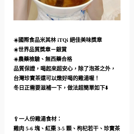
☀️國際食品米其林 iTQi 絕佳美味獎章
☀️世界品質獎章－銀賞
☀️農藥檢驗、無西藥合格
品質保證，喝起來超安心，除了泡茶之外，
台灣珍寶茶還可以燉好喝的雞湯喔！
冬日正需要滋補一下，做法超簡單如下⬇️
🥄一人份雞湯食材：
雞肉 5-6 塊、紅棗 3-5 顆、枸杞若干、珍寶茶