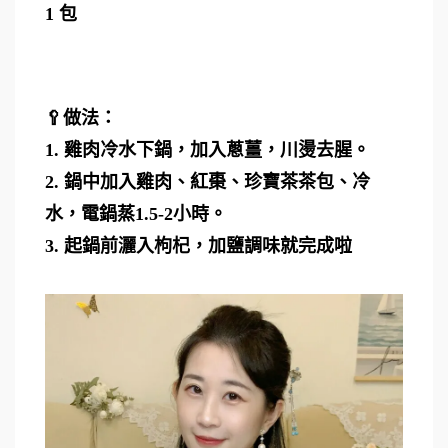
1 包
🥄做法：
1. 雞肉冷水下鍋，加入蔥薑，川燙去腥。
2. 鍋中加入雞肉、紅棗、珍寶茶茶包、冷
水，電鍋蒸1.5-2小時。
3. 起鍋前灑入枸杞，加鹽調味就完成啦