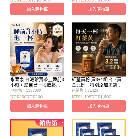
貨，⚠️遇假日延後，到正
貨，遇假日延後
加入購物車
加入購物車
常上班日到貨
永春泉 台灣珍寶茶＿睡前3
紅薑黃粉 買3+1組合（黃
小時，給自己一段放鬆時
金比例 特別添加黑胡椒
間
粉）優惠活動：宅配免運
已銷售：1137993
已銷售：32425
＿中午前下單，隔日到
NT$250
NT$260
NT$1,195
NT$1,600
貨，遇假日延後
加入購物車
加入購物車