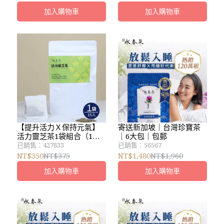
貨，遇假日延後
加入購物車
加入購物車
【提升活力Ｘ保持元氣】
寄送新加坡｜台灣珍寶茶
活力靈芝茶1袋組合（1
｜6大包｜包郵
袋/15小包）｜清爽養生
已銷售：427833
已銷售：56567
NT$350
NT$375
NT$1,480
NT$1,960
加入購物車
加入購物車