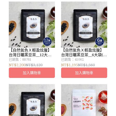
【自然氣色Ｘ輕盈炫腹】
【自然氣色Ｘ輕盈炫腹】
台灣日曬黑豆茶__12大袋
台灣日曬黑豆茶__6大袋(共
(共120入)__新鮮烘焙
60入)__新鮮烘焙
已銷售：88781
已銷售：41062
NT$2,200
NT$3,120
NT$1,195
NT$1,560
加入購物車
加入購物車