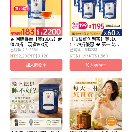
🔥 回購推薦【買10送2】超
【頂級雞角刺茶】買5送
值73折，現省800元
1，79折優惠-❤️ 第一次體
驗推薦
已銷售：245564
已銷售：543233
NT$2,200
NT$3,120
NT$1,195
NT$1,560
加入購物車
加入購物車