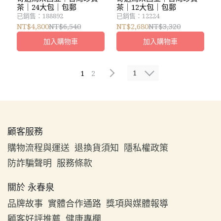
茶｜24大包｜包郵
茶｜12大包｜包郵
已銷售：188892
已銷售：12224
NT$4,800
NT$6,540
NT$2,680
NT$3,320
加入購物車
加入購物車
1
1
2
顧客服務
購物流程與運送
退換貨須知
隱私權政策
防詐騙聲明
服務條款
關於 永春泉
品牌故事
實體合作通路
獎項與媒體報導
顧客好評推薦
健康專欄