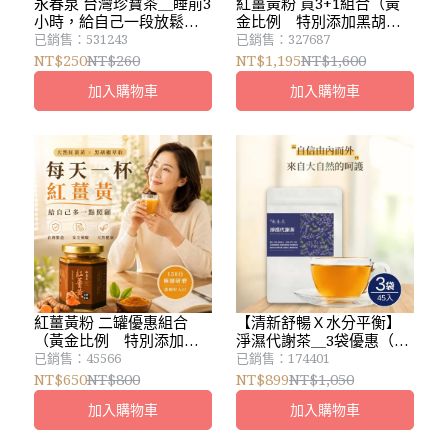
永春泉 台灣珍寶茶＿睡前3
紅薑黃粉 買3+1組合（黃
小時，給自己一段放鬆時
金比例 特別添加黑胡椒
間
粉）優惠活動：宅配免運
已銷售：531243
已銷售：327687
＿中午前下單，隔日到
NT$250
NT$260
NT$1,195
NT$1,600
貨，遇假日延後
加入購物車
加入購物車
紅薑黃粉 二罐優惠組合
【清新舒暢Ｘ水分平衡】
（黃金比例 特別添加黑
淨濕代謝茶＿3袋優惠（共
胡椒粉）
45入)
已銷售：45566
已銷售：174401
NT$650
NT$800
NT$899
NT$1,050
加入購物車
加入購物車