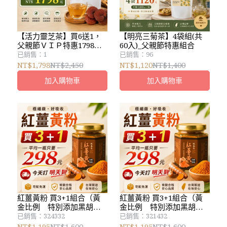
【活力靈芝茶】買6送1，
【明亮三菊茶】4袋組(共
父親節ＶＩＰ特惠1798元
60入)_父親節特惠組合
（1袋/15小包）原價2450
已銷售：1
已銷售：96
元
NT$1,798
NT$2,450
NT$1,120
NT$1,400
加入購物車
加入購物車
紅薑黃粉 買3+1組合（黃
紅薑黃粉 買3+1組合（黃
金比例 特別添加黑胡椒
金比例 特別添加黑胡椒
粉）優惠活動：宅配免運
粉）優惠活動：宅配免運
已銷售：324332
已銷售：321432
＿pm:3:00前下單，隔日到
＿pm:3:00前下單，隔日到
NT$1,195
NT$1,600
NT$1,195
NT$1,600