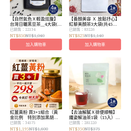
【自然氣色Ｘ輕盈炫腹】
【養顏美容 Ｘ 放鬆抒心】
台灣日曬黑豆茶__4大袋(共
紅藜美顏茶3大袋(共45
40入)__新鮮烘焙
入）
已銷售：22134
已銷售：83226
NT$850
NT$1,040
NT$825
NT$1,140
加入購物車
加入購物車
紅薑黃粉 買3+1組合（黃
【去油解膩Ｘ排便順暢】
金比例 特別添加黑胡椒
纖姿解油茶1袋（15入）｜
粉）優惠活動：宅配免運
養生冷泡花茶系列
已銷售：34575
已銷售：281220
＿pm:3:00前下單，隔日到
NT$1,195
NT$1,600
NT$350
NT$375