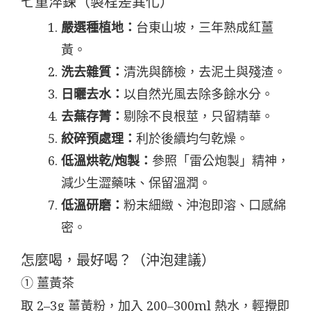
七重淬鍊（製程差異化）
嚴選種植地：
台東山坡，三年熟成紅薑
黃。
洗去雜質：
清洗與篩檢，去泥土與殘渣。
日曬去水：
以自然光風去除多餘水分。
去蕪存菁：
剔除不良根莖，只留精華。
絞碎預處理：
利於後續均勻乾燥。
低溫烘乾/炮製：
參照「雷公炮製」精神，
減少生澀藥味、保留溫潤。
低溫研磨：
粉末細緻、沖泡即溶、口感綿
密。
怎麼喝，最好喝？（沖泡建議）
① 薑黃茶
取 2–3g 薑黃粉，加入 200–300ml 熱水，輕攪即