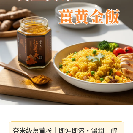
奈米級薑黃粉｜即沖即溶・溫潤甘醇