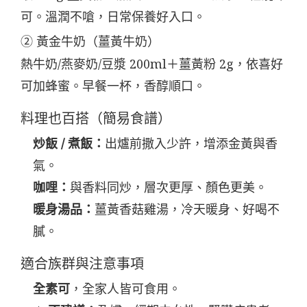
可。溫潤不嗆，日常保養好入口。
② 黃金牛奶（薑黃牛奶）
熱牛奶/燕麥奶/豆漿 200ml＋薑黃粉 2g，依喜好
可加蜂蜜。早餐一杯，香醇順口。
料理也百搭（簡易食譜）
炒飯 / 煮飯：
出爐前撒入少許，增添金黃與香
氣。
咖哩：
與香料同炒，層次更厚、顏色更美。
暖身湯品：
薑黃香菇雞湯，冷天暖身、好喝不
膩。
適合族群與注意事項
全素可
，全家人皆可食用。