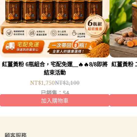
紅薑黃粉 6瓶組合，宅配免運＿🔥🔥8/8即將
紅薑黃粉 二罐優惠組合（黃金比例 特別添
結束活動
NT$1,750
NT$2,100
已銷售：54
加入購物車
顧客服務