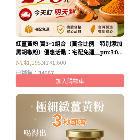
紅薑黃粉 買3+1組合（黃金比例 特別添加
黑胡椒粉）優惠活動：宅配免運＿pm:3:00
前下單，隔日到貨，遇假日延後
NT$1,195
NT$1,600
已銷售：34567
加入購物車