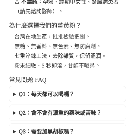
⚠️
不建議：
孕婦、經期中女性、腎臟病患者
（請先諮詢醫師）。
為什麼選擇我們的薑黃粉？
台灣在地生產，批批檢驗把關。
無糖、無香料、無色素、無防腐劑。
七重淬鍊工法，去除雜質，保留溫潤。
粉末細緻、3 秒即溶，甘醇不嗆鼻。
常見問題 FAQ
Q1：每天都可以喝嗎？
Q2：會不會有濃重的藥味或苦味？
Q3：需要加黑胡椒嗎？