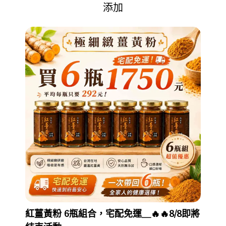
添加
紅薑黃粉 6瓶組合，宅配免運＿🔥🔥8/8即將