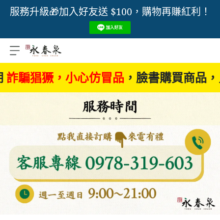
服務升級🎁加入好友送 $100，購物再賺紅利！
買商品，只認明粉絲專頁有
藍勾勾
商店