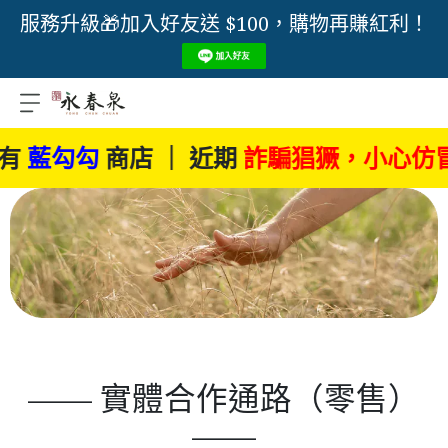
服務升級🎁加入好友送 $100，購物再賺紅利！
商店 ｜ 近期
詐騙猖獗，小心仿冒品
，臉
—— 實體合作通路（零售）
——