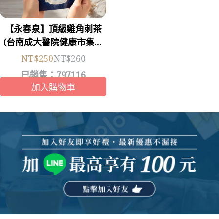
【永春泉】頂級雞角刺茶
(台南成大醫院健康市集熱
銷中)
NT$250
NT$260
已銷售：797116
加入購物車