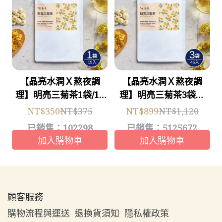
【晶亮水潤Ｘ熬夜調
【晶亮水潤Ｘ熬夜調
理】明亮三菊茶1袋/15
理】明亮三菊茶3袋組
入｜養生冷泡菊花茶 (無
(共45入） ｜養生冷泡菊
NT$350
NT$375
NT$899
NT$1,120
糖)(1大袋）
花茶 (無糖)
已銷售：102298
已銷售：5125672
加入購物車
加入購物車
顧客服務
購物流程與運送
退換貨須知
隱私權政策