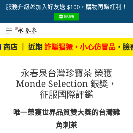
服務升級🎁加入好友送 $100，購物再賺紅利！
店 ｜ 近期
詐騙猖獗，小心仿冒品
，臉書
永春泉台灣珍寶茶 榮獲
Monde Selection 銀獎，
征服國際評鑑
唯一榮獲世界品質雙大獎的台灣雞
角刺茶