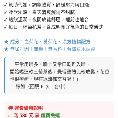
✓ 幫助代謝，調整體質，舒緩壓力與口燥
✓ 冷飲沁涼，夏天清爽解渴不甜膩
✓ 熱飲溫潤，夜間放鬆舒壓，睡前也適合
✓ 每日一杯菊花茶，養成明亮好氣色的日常儀式
★ 成分：白菊花、黃菊花、漢方植物配方
★ 無咖啡因｜無糖｜無香料｜台灣草本調製
「平常用眼多，晚上又常口乾難入睡，
開始喝這款三菊茶後，覺得整體比較放鬆，花香
也很療癒，現在冰熱都交替喝！」
— 婷如（回購 6 次｜台中）
🚚
運費優惠說明
✅ 滿
580 元
享
超商免運