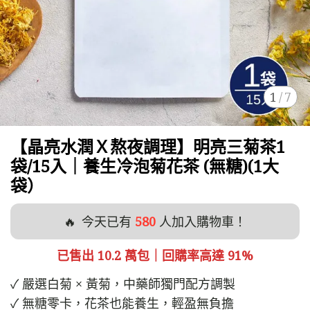
1
/
7
【晶亮水潤Ｘ熬夜調理】明亮三菊茶1
袋/15入｜養生冷泡菊花茶 (無糖)(1大
袋）
🔥
今天已有
580
人加入購物車！
已售出 10.2 萬包｜回購率高達 91%
✓ 嚴選白菊 × 黃菊，中藥師獨門配方調製
✓ 無糖零卡，花茶也能養生，輕盈無負擔