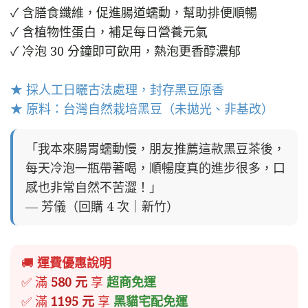
✓ 含膳食纖維，促進腸道蠕動，幫助排便順暢
✓ 含植物性蛋白，補足每日營養元氣
✓ 冷泡 30 分鐘即可飲用，熱泡更香醇濃郁
★ 採人工日曬古法處理，封存黑豆原香
★ 原料：台灣自然栽培黑豆（未拋光、非基改）
「我本來腸胃蠕動慢，朋友推薦這款黑豆茶後，
每天冷泡一瓶帶著喝，順暢度真的進步很多，口
感也非常自然不苦澀！」
— 芳儀（回購 4 次｜新竹）
🚚
運費優惠說明
✅ 滿
580 元
享
超商免運
✅ 滿
1195 元
享
黑貓宅配免運