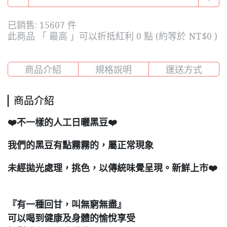
已銷售: 15607 件
此商品 「 最高 」可以折抵紅利
0
點 (約等於
NT$0
)
商品介紹
規格說明
運送方式
商品介紹
❤️不一樣的人工日曬黑豆❤️
我們的黑豆有點霧霧的，屬正常現象
未經拋光處理，挑色，以傳統味覺呈現。新鮮上市❤️
『有一種回甘，叫無窮無盡』
可以喝到健康及身體的愉悅享受