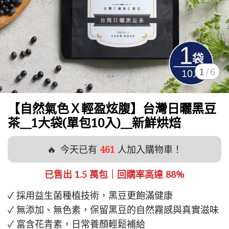
1
/
6
【自然氣色Ｘ輕盈炫腹】台灣日曬黑豆
茶__1大袋(單包10入)__新鮮烘焙
🔥
今天已有
461
人加入購物車！
已售出 1.5 萬包｜回購率高達 88%
✓ 採用益生菌種植技術，黑豆更飽滿健康
✓ 無添加、無色素，保留黑豆的自然霧感與真實滋味
✓ 富含花青素，日常養顏輕鬆補給