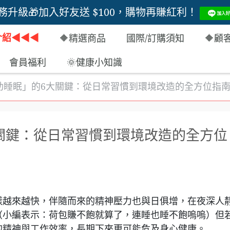
務升級🎁加入好友送 $100，購物再賺紅利！
◀︎◀︎◀︎
🔶精選商品
國際/訂購須知
🔶顧
會員福利
🌞健康小知識
助睡眠」的6大關鍵：從日常習慣到環境改造的全方位指
關鍵：從日常習慣到環境改造的全方位
樣越來越快，伴隨而來的精神壓力也與日俱增，在夜深人
（小編表示：荷包賺不飽就算了，連睡也睡不飽嗚嗚）但
的精神與工作效率，長期下來更可能危及身心健康。