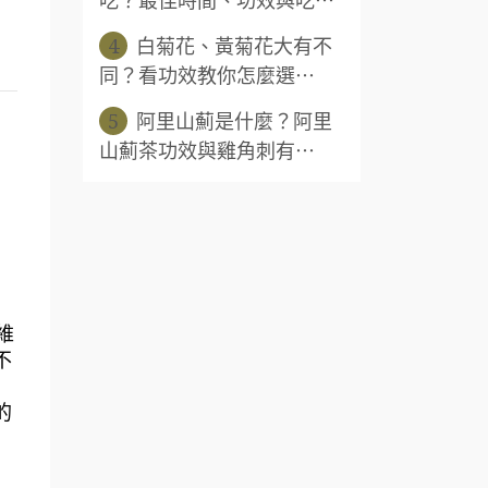
4
白菊花、黃菊花大有不
同？看功效教你怎麼選⋯
5
阿里山薊是什麼？阿里
山薊茶功效與雞角刺有⋯
維
不
的