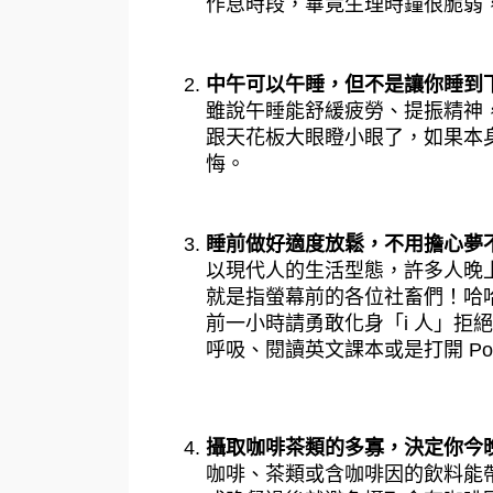
作息時段，畢竟生理時鐘很脆弱
中午可以午睡，但不是讓你睡到
雖說午睡能舒緩疲勞、提振精神
跟天花板大眼瞪小眼了，如果本
悔。
睡前做好適度放鬆，不用擔心夢
以現代人的生活型態，許多人晚
就是指螢幕前的各位社畜們！哈
前一小時請勇敢化身「i 人」拒
呼吸、閱讀英文課本或是打開 Por
攝取咖啡茶類的多寡，決定你今
咖啡、茶類或含咖啡因的飲料能