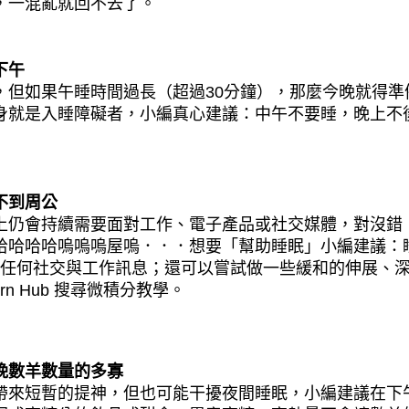
，一混亂就回不去了。
下午
，但如果午睡時間過長（超過30分鐘），那麼今晚就得準
身就是入睡障礙者，小編真心建議：中午不要睡，晚上不
不到周公
上仍會持續需要面對工作、電子產品或社交媒體，對沒錯
哈哈哈哈嗚嗚嗚屋嗚．．．想要「幫助睡眠」小編建議：
絕任何社交與工作訊息；還可以嘗試做一些緩和的伸展、
n Hub 搜尋微積分教學。
晚數羊數量的多寡
帶來短暫的提神，但也可能干擾夜間睡眠，小編建議在下