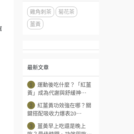
雞角刺茶
菊花茶
薑黃
幫
最新文章
1
運動後吃什麼？「紅薑
黃」成為代謝與舒緩神⋯
2
紅薑黃功效強在哪？關
鍵搭配吸收力爆表20⋯
3
薑黃早上吃還是晚上
吃？最佳時間、功效與吃⋯